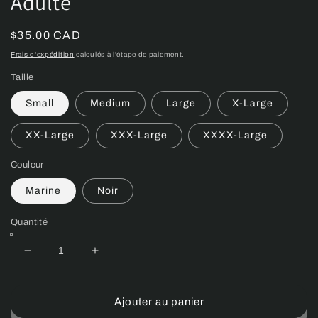
Adulte
Prix
$35.00 CAD
habituel
Frais d'expédition
calculés à l'étape de paiement.
Taille
Small
Medium
Large
X-Large
XX-Large
XXX-Large
XXXX-Large
Couleur
Marine
Noir
Quantité
Réduire
Augmenter
la
la
quantité
quantité
de
de
Ajouter au panier
Athletic
Athletic