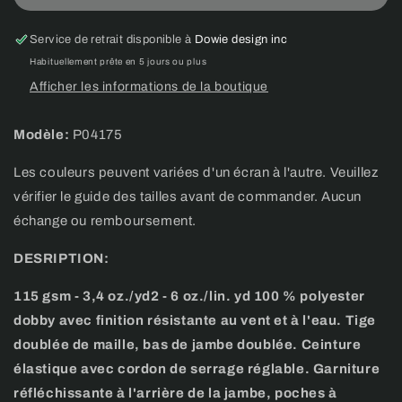
track
track
pant
pant
Service de retrait disponible à
Dowie design inc
Balbuzards
Balbuzards
Habituellement prête en 5 jours ou plus
_
_
Afficher les informations de la boutique
Adulte
Adulte
Modèle:
P04175
Les couleurs peuvent variées d'un écran à l'autre. Veuillez
vérifier le guide des tailles avant de commander. Aucun
échange ou remboursement.
DESRIPTION:
115 gsm - 3,4 oz./yd2 - 6 oz./lin. yd 100 % polyester
dobby avec finition résistante au vent et à l'eau. Tige
doublée de maille, bas de jambe doublée. Ceinture
élastique avec cordon de serrage réglable. Garniture
réfléchissante à l'arrière de la jambe, poches à