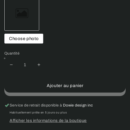
Choose photo
Quantité
Réduire
Augmenter
la
la
quantité
quantité
de
de
Ajouter au panier
(Catalogue
(Catalogue
femmes/sport)
femmes/sport)
T-
T-
Service de retrait disponible à
Dowie design inc
shirt
shirt
Habituellement prête en 5 jours ou plus
col
col
Afficher les informations de la boutique
rond
rond
-
-