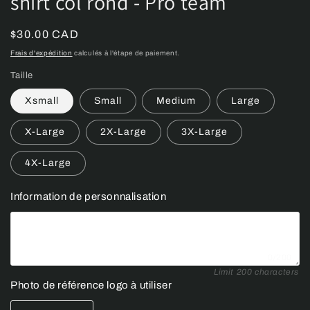
shirt col rond - Pro team
Prix
$30.00 CAD
habituel
Frais d'expédition
calculés à l'étape de paiement.
Taille
Xsmall
Small
Medium
Large
X-Large
2X-Large
3X-Large
4X-Large
Information de personnalisation
0/200
Limit 200 characters
Photo de référence logo à utiliser