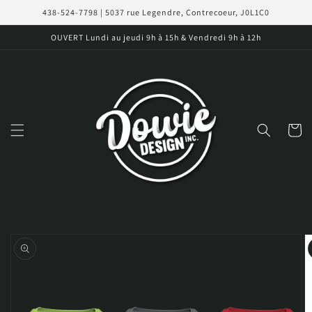
et
438-524-7798 | 5037 rue Legendre, Contrecoeur, J0L1C0
passer
au
OUVERT Lundi au jeudi 9h à 15h & Vendredi 9h à 12h
contenu
Panier
Passer aux
informations
produits