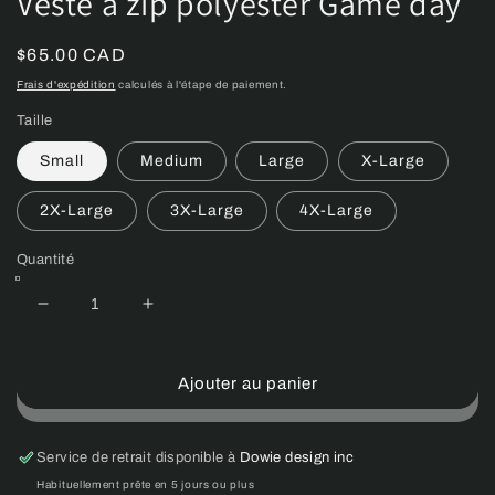
Veste à zip polyester Game day
Prix
$65.00 CAD
habituel
Frais d'expédition
calculés à l'étape de paiement.
Taille
Small
Medium
Large
X-Large
2X-Large
3X-Large
4X-Large
Quantité
Réduire
Augmenter
la
la
quantité
quantité
de
de
Ajouter au panier
(Catalogue
(Catalogue
hommes/unisexes)
hommes/unisexes)
Veste
Veste
Service de retrait disponible à
Dowie design inc
à
à
Habituellement prête en 5 jours ou plus