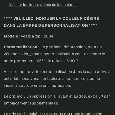
zip
zip
Afficher les informations de la boutique
polyester
polyester
Game
Game
day
day
***** VEUILLEZ INDIQUER LA COULEUR DÉSIRÉ
DANS LA BARRE DE PERSONNALISATION *****
Modèle:
Veste à zip F2004
Personnalisation :
Le prix inclu l'impression, pour un
vêtement vierge sans personnalisation veuillez mettre le
code promo pour 25% de rabais : SHOP
Veuillez mettre votre personnalisation dans la case prévu à
cet effet, nous vous contacterons par courriel pour le
visuel à approuver avant impression.
Le prix inclu un impression à l'avant et au dos, extra 5$ par
emplacement supplémentaire.
Le prix est à l'unité, écrivez-nous pour une soumission