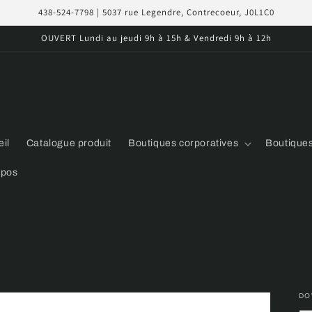
438-524-7798 | 5037 rue Legendre, Contrecoeur, J0L1C0
OUVERT Lundi au jeudi 9h à 15h & Vendredi 9h à 12h
il
Catalogue produit
Boutiques corporatives
Boutiques
opos
DO