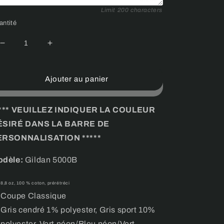
Limit 200 characters
antité
Réduire
Augmenter
la
la
quantité
quantité
de
de
Ajouter au panier
T-
T-
shirt
shirt
pour
pour
**** VEUILLEZ INDIQUER LA COULEUR
enfant
enfant
ÉSIRÉ DANS LA BARRE DE
-
-
ERSONNALISATION *****
LES
LES
CRINQUÉS
CRINQUÉS
dèle:
Gildan 5000B
8,8 oz, 100 % coton, prérétréci
Coupe Classique
Gris cendré 1% polyester, Gris sport 10%
polyester, Vert néon/Bleu néon/Vert