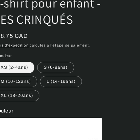
-shirt pour enfant -
LES CRINQUÉS
ix
18.75 CAD
bituel
is d'expédition
calculés à l'étape de paiement.
andeur
XS (2-4ans)
S (6-8ans)
M (10-12ans)
L (14-16ans)
XL (18-20ans)
uleur
0/200