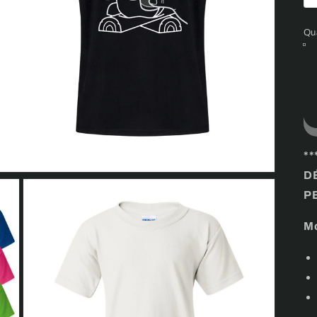
Qu
*
D
P
Mo