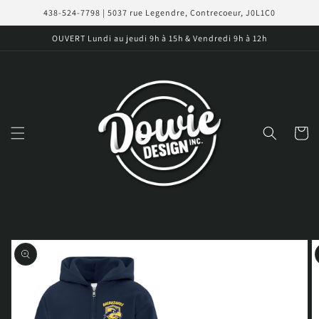
et
438-524-7798 | 5037 rue Legendre, Contrecoeur, J0L1C0
passer
au
OUVERT Lundi au jeudi 9h à 15h & Vendredi 9h à 12h
contenu
Panier
Passer aux
informations
produits