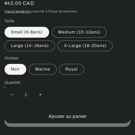
Prix
$42.00 CAD
habituel
Frais d'expédition
calculés à l'étape de paiement.
Taille
Small (6-8ans)
Medium (10-12ans)
Large (14-16ans)
X-Large (18-20ans)
Couleur
Noir
Marine
Royal
Quantité
Réduire
Augmenter
la
la
quantité
quantité
de
de
Ajouter au panier
Veste
Veste
à
à