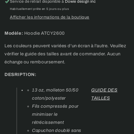
zip
zip
Service de retrait disponible à
Dowie design inc
Balbuzards
Balbuzards
Habituellement prête en 5 jours ou plus
_
_
Afficher les informations de la boutique
Enfant
Enfant
Modèle:
Hoodie ATCY2600
Les couleurs peuvent variées d'un écran à l'autre. Veuillez
vérifier le guide des tailles avant de commander. Aucun
échange ou remboursement.
DESRIPTION:
13 oz, molleton 50/50
GUIDE DES
coton/polyester
TAILLES
Fils compressés pour
minimiser le
rétrécissement
Capuchon doublé sans