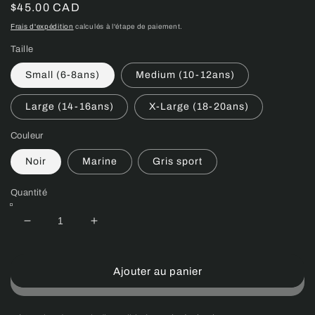
Prix
$45.00 CAD
habituel
Frais d'expédition
calculés à l'étape de paiement.
Taille
Small (6-8ans)
Medium (10-12ans)
Large (14-16ans)
X-Large (18-20ans)
Couleur
Noir
Marine
Gris sport
Quantité
Réduire
Augmenter
la
la
quantité
quantité
de
de
Ajouter au panier
Veste
Veste
à
à