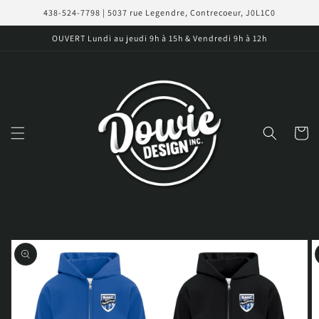
et
438-524-7798 | 5037 rue Legendre, Contrecoeur, J0L1C0
passer
au
OUVERT Lundi au jeudi 9h à 15h & Vendredi 9h à 12h
contenu
Panier
Passer aux
informations
produits