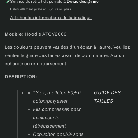
zip
zip
Service de retrait disponible à
Dowie design inc
junior
junior
Habituellement prête en 5 jours ou plus
-
-
Afficher les informations de la boutique
SMC
SMC
Modèle:
Hoodie ATCY2600
Les couleurs peuvent variées d'un écran à l'autre. Veuillez
vérifier le guide des tailles avant de commander. Aucun
échange ou remboursement.
DESRIPTION:
13 oz, molleton 50/50
GUIDE DES
coton/polyester
TAILLES
Fils compressés pour
minimiser le
rétrécissement
Capuchon doublé sans