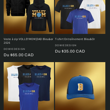
Veste à zip VOLLEYMOM|DAD Bleu&or
T-shirt Entraînement Bleu&Or
2026
Distributeur :
DOWIEDESIGN
Distributeur :
DOWIEDESIGN
Prix
Du $35.00 CAD
Prix
Du $65.00 CAD
habituel
habituel