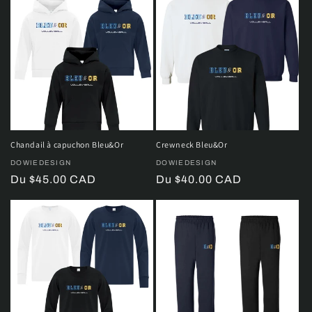
Chandail à capuchon Bleu&Or
Crewneck Bleu&Or
Distributeur :
DOWIEDESIGN
Distributeur :
DOWIEDESIGN
Prix
Du $45.00 CAD
Prix
Du $40.00 CAD
habituel
habituel