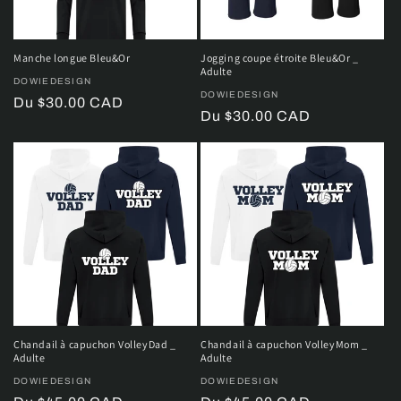
Manche longue Bleu&Or
Jogging coupe étroite Bleu&Or _
Adulte
Distributeur :
DOWIEDESIGN
Distributeur :
DOWIEDESIGN
Prix
Du $30.00 CAD
Prix
Du $30.00 CAD
habituel
habituel
Chandail à capuchon VolleyDad _
Chandail à capuchon VolleyMom _
Adulte
Adulte
Distributeur :
DOWIEDESIGN
Distributeur :
DOWIEDESIGN