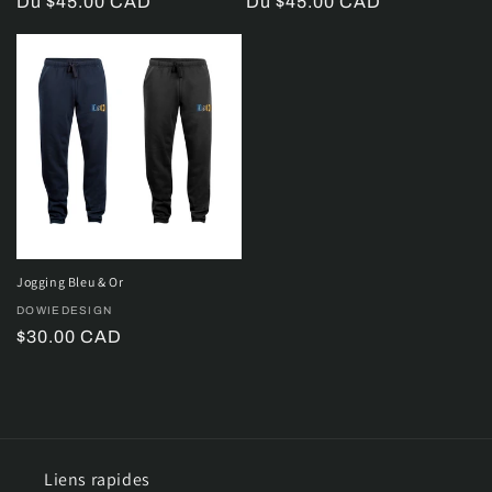
Prix
Du $45.00 CAD
Prix
Du $45.00 CAD
habituel
habituel
Jogging Bleu & Or
Distributeur :
DOWIEDESIGN
Prix
$30.00 CAD
habituel
Liens rapides