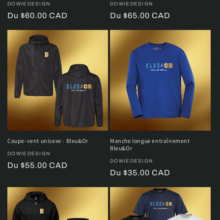
Distributeur :
DOWIEDESIGN
Distributeur :
DOWIEDESIGN
Prix
Du $60.00 CAD
Prix
Du $65.00 CAD
habituel
habituel
Coupe-vent unisexe - Bleu&Or
Manche longue entraînement
Bleu&Or
Distributeur :
DOWIEDESIGN
Distributeur :
DOWIEDESIGN
Prix
Du $55.00 CAD
Prix
Du $35.00 CAD
habituel
habituel