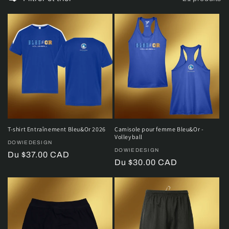
l
e
c
t
i
o
n
T-shirt Entraînement Bleu&Or 2026
Camisole pour femme Bleu&Or -
Volleyball
:
Distributeur :
DOWIEDESIGN
Distributeur :
DOWIEDESIGN
Prix
Du $37.00 CAD
Prix
Du $30.00 CAD
habituel
habituel