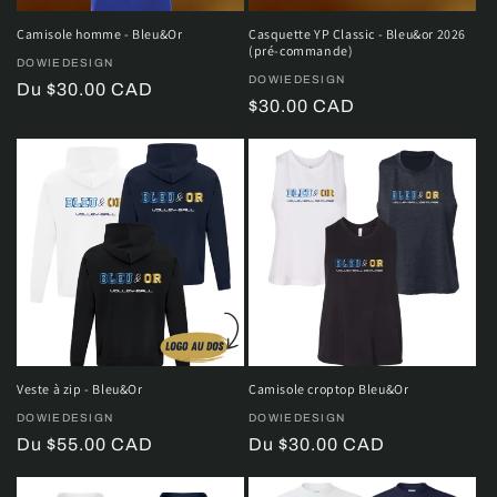
Camisole homme - Bleu&Or
Casquette YP Classic - Bleu&or 2026
(pré-commande)
Distributeur :
DOWIEDESIGN
Distributeur :
DOWIEDESIGN
Prix
Du $30.00 CAD
Prix
$30.00 CAD
habituel
habituel
Veste à zip - Bleu&Or
Camisole croptop Bleu&Or
Distributeur :
DOWIEDESIGN
Distributeur :
DOWIEDESIGN
Prix
Du $55.00 CAD
Prix
Du $30.00 CAD
habituel
habituel