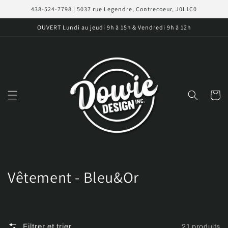
et
438-524-7798 | 5037 rue Legendre, Contrecoeur, J0L1C0
passer
au
OUVERT Lundi au jeudi 9h à 15h & Vendredi 9h à 12h
contenu
Panier
C
Vêtement - Bleu&Or
o
l
Filtrer et trier
21 produits